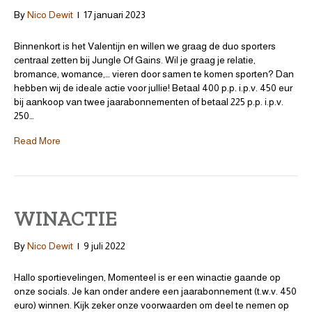
By
Nico Dewit
|
17 januari 2023
Binnenkort is het Valentijn en willen we graag de duo sporters
centraal zetten bij Jungle Of Gains. Wil je graag je relatie,
bromance, womance,… vieren door samen te komen sporten? Dan
hebben wij de ideale actie voor jullie! Betaal 400 p.p. i.p.v. 450 eur
bij aankoop van twee jaarabonnementen of betaal 225 p.p. i.p.v.
250…
Read More
WINACTIE
By
Nico Dewit
|
9 juli 2022
Hallo sportievelingen, Momenteel is er een winactie gaande op
onze socials. Je kan onder andere een jaarabonnement (t.w.v. 450
euro) winnen. Kijk zeker onze voorwaarden om deel te nemen op